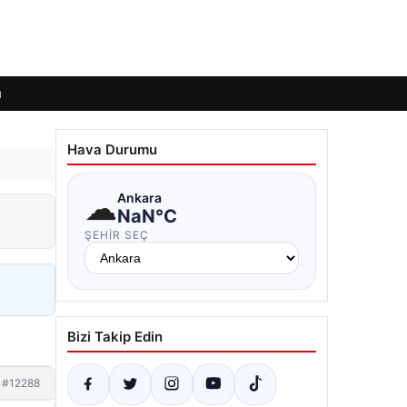
ı
Hava Durumu
☁
Ankara
NaN°C
ŞEHIR SEÇ
Bizi Takip Edin
#12288