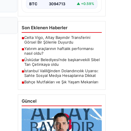
BTC
3094713
▲ +0.59%
Son Eklenen Haberler
Celta Vigo, Altay Bayındır Transferini
■
Görsel Bir Şölenle Duyurdu
Yatırım araçlarının haftalık performansı
■
nasıl oldu?
Üsküdar Belediyesi’nde başkanvekili Sibel
■
Tan Çetinkaya oldu
İstanbul Valiliğinden Dolandırıcılık Uyarısı:
■
Sahte Sosyal Medya Hesaplarına Dikkat
Bahçe Mutfakları ve Şık Yaşam Mekanları
■
Güncel