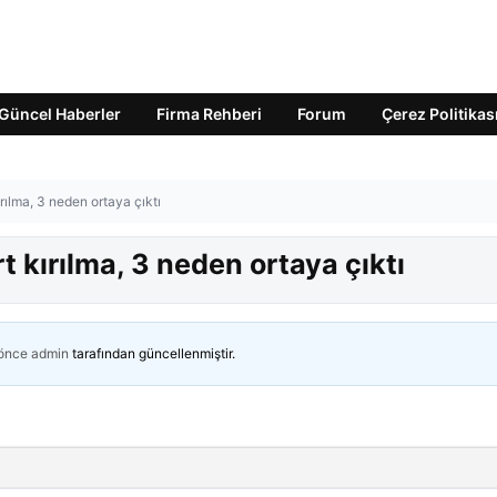
Güncel Haberler
Firma Rehberi
Forum
Çerez Politikas
rılma, 3 neden ortaya çıktı
t kırılma, 3 neden ortaya çıktı
 önce
admin
tarafından güncellenmiştir.