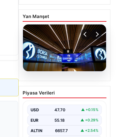
Yan Manşet
06.08.2026
Yatırım araçlarının haftalık
Piyasa Verileri
performansı nasıl oldu?
USD
47.70
▲ +0.15%
EUR
55.18
▲ +0.29%
ALTIN
6657.7
▲ +2.54%