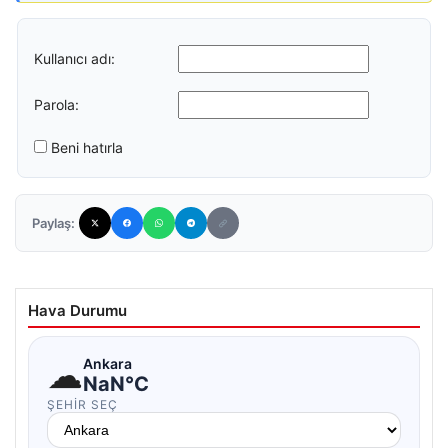
Kullanıcı adı:
Parola:
Beni hatırla
Paylaş:
Hava Durumu
☁
Ankara
NaN°C
ŞEHIR SEÇ