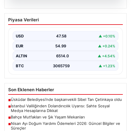
05.08.2026
İstanbul Valiliğinden Dolandırıcılık
Piyasa Verileri
Uyarısı: Sahte Sosyal Medya
Hesaplarına Dikkat
USD
47.58
▲ +0.10%
İstanbul Valiliği, vatandaşları ve kamuoyunu
bilinçlendirmek amacıyla önemli bir uyarı yayımladı.
EUR
54.99
▲ +0.24%
Valilikten yapılan açıklamada,…
ALTIN
6514.0
▲ +4.54%
BTC
3065759
▲ +1.23%
Son Eklenen Haberler
Üsküdar Belediyesi’nde başkanvekili Sibel Tan Çetinkaya oldu
■
İstanbul Valiliğinden Dolandırıcılık Uyarısı: Sahte Sosyal
■
Medya Hesaplarına Dikkat
Bahçe Mutfakları ve Şık Yaşam Mekanları
■
Nisan Ayı Doğum Yardımı Ödemeleri 2026: Güncel Bilgiler ve
■
Süreçler