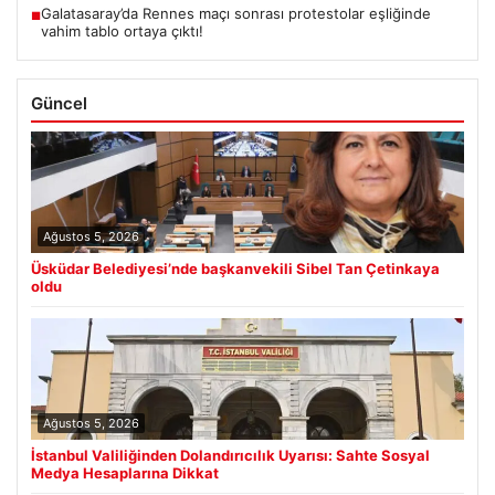
Galatasaray’da Rennes maçı sonrası protestolar eşliğinde
■
vahim tablo ortaya çıktı!
Güncel
Ağustos 5, 2026
Üsküdar Belediyesi’nde başkanvekili Sibel Tan Çetinkaya
oldu
Ağustos 5, 2026
İstanbul Valiliğinden Dolandırıcılık Uyarısı: Sahte Sosyal
Medya Hesaplarına Dikkat