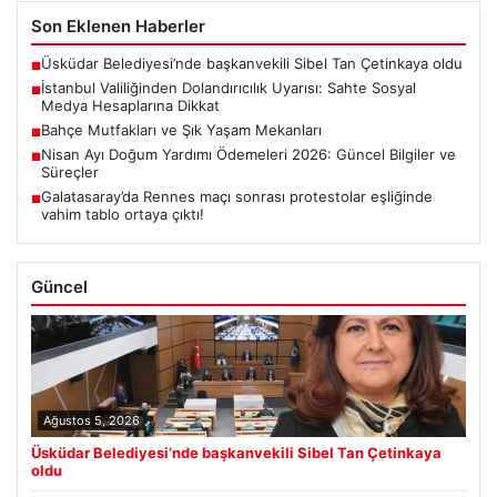
Son Eklenen Haberler
Üsküdar Belediyesi’nde başkanvekili Sibel Tan Çetinkaya oldu
■
İstanbul Valiliğinden Dolandırıcılık Uyarısı: Sahte Sosyal
■
Medya Hesaplarına Dikkat
Bahçe Mutfakları ve Şık Yaşam Mekanları
■
Nisan Ayı Doğum Yardımı Ödemeleri 2026: Güncel Bilgiler ve
■
Süreçler
Galatasaray’da Rennes maçı sonrası protestolar eşliğinde
■
vahim tablo ortaya çıktı!
Güncel
Ağustos 5, 2026
Üsküdar Belediyesi’nde başkanvekili Sibel Tan Çetinkaya
oldu