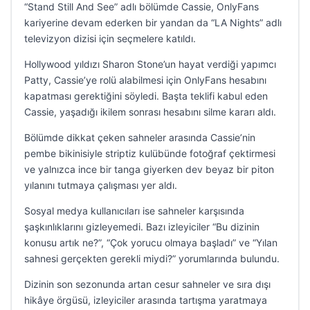
“Stand Still And See” adlı bölümde Cassie, OnlyFans
kariyerine devam ederken bir yandan da “LA Nights” adlı
televizyon dizisi için seçmelere katıldı.
Hollywood yıldızı Sharon Stone’un hayat verdiği yapımcı
Patty, Cassie’ye rolü alabilmesi için OnlyFans hesabını
kapatması gerektiğini söyledi. Başta teklifi kabul eden
Cassie, yaşadığı ikilem sonrası hesabını silme kararı aldı.
Bölümde dikkat çeken sahneler arasında Cassie’nin
pembe bikinisiyle striptiz kulübünde fotoğraf çektirmesi
ve yalnızca ince bir tanga giyerken dev beyaz bir piton
yılanını tutmaya çalışması yer aldı.
Sosyal medya kullanıcıları ise sahneler karşısında
şaşkınlıklarını gizleyemedi. Bazı izleyiciler “Bu dizinin
konusu artık ne?”, “Çok yorucu olmaya başladı” ve “Yılan
sahnesi gerçekten gerekli miydi?” yorumlarında bulundu.
Dizinin son sezonunda artan cesur sahneler ve sıra dışı
hikâye örgüsü, izleyiciler arasında tartışma yaratmaya